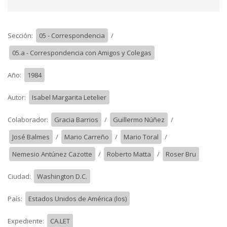
Sección:
05 - Correspondencia
/
05.a - Correspondencia con Amigos y Colegas
Año:
1984
Autor:
Isabel Margarita Letelier
Colaborador:
Gracia Barrios
/
Guillermo Núñez
/
José Balmes
/
Mario Carreño
/
Mario Toral
/
Nemesio Antúnez Cazotte
/
Roberto Matta
/
Roser Bru
Ciudad:
Washington D.C.
País:
Estados Unidos de América (los)
Expediente:
CA.LET