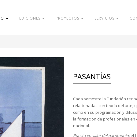
VO
EDICIONES
PROYECTOS
SERVICIOS
CO
PASANTÍAS
Cada semestre la Fundación recibe
relacionadas con teoría del arte, 
como en su programación y difusió
la formación de profesionales en e
nacional.
Puesta en valor del patrimonio:
el 