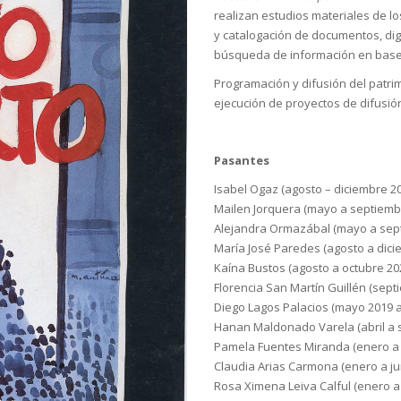
realizan estudios materiales de lo
y catalogación de documentos, digi
búsqueda de información en base
Programación y difusión del patrim
ejecución de proyectos de difusió
Pasantes
Isabel Ogaz (agosto – diciembre 2
Mailen Jorquera (mayo a septiemb
Alejandra Ormazábal (mayo a sep
María José Paredes (agosto a dici
Kaína Bustos (agosto a octubre 20
Florencia San Martín Guillén (sep
Diego Lagos Palacios (mayo 2019 a
Hanan Maldonado Varela (abril a 
Pamela Fuentes Miranda (enero a j
Claudia Arias Carmona (enero a ju
Rosa Ximena Leiva Calful (enero a