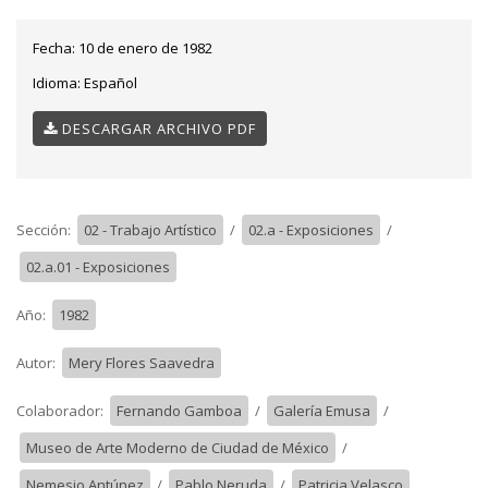
Fecha:
10 de enero de 1982
Idioma:
Español
DESCARGAR ARCHIVO PDF
Sección:
02 - Trabajo Artístico
/
02.a - Exposiciones
/
02.a.01 - Exposiciones
Año:
1982
Autor:
Mery Flores Saavedra
Colaborador:
Fernando Gamboa
/
Galería Emusa
/
Museo de Arte Moderno de Ciudad de México
/
Nemesio Antúnez
/
Pablo Neruda
/
Patricia Velasco