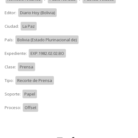
Editor:
Diario Hoy (Bolivia)
Ciudad:
La Paz
País:
Bolivia (Estado Plurinacional de)
Expediente:
EXP.1982.02.02.BO
Clase:
Prensa
Tipo:
Recorte de Prensa
Soporte:
Papel
Proceso:
Offset