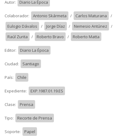
Autor:
Diario La Época
Colaborador:
Antonio Skármeta
/
Carlos Maturana
/
Eulogio Dávalos
/
Jorge Díaz
/
Nemesio Antúnez
/
Raúl Zurita
/
Roberto Bravo
/
Roberto Matta
Editor:
Diario La Época
Ciudad:
Santiago
País:
Chile
Expediente:
EXP.1987.01.19.ES
Clase:
Prensa
Tipo:
Recorte de Prensa
Soporte:
Papel