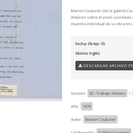
Marion Couturier (de la galería C
Antúnez sobre el envío acordado 
muestra individual de su obra en 
Fecha:
09-Apr-70
Idioma:
Inglés
DESCARGAR ARCHIVO P
Sección:
02 - Trabajo Artístico
/
Año:
1970
Autor:
Marion Couturier
Colaborador:
Galería Couturier