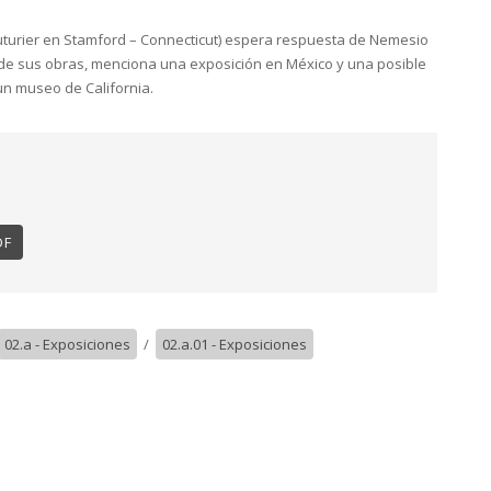
outurier en Stamford – Connecticut) espera respuesta de Nemesio
de sus obras, menciona una exposición en México y una posible
un museo de California.
DF
02.a - Exposiciones
/
02.a.01 - Exposiciones