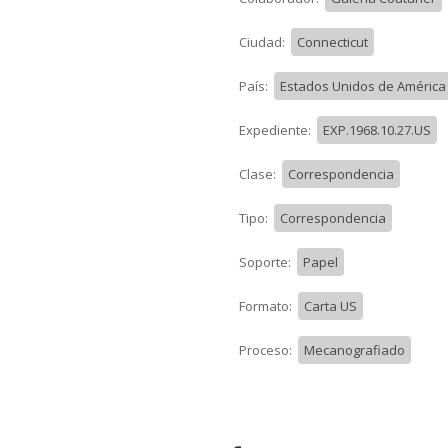
Ciudad:
Connecticut
País:
Estados Unidos de América 
Expediente:
EXP.1968.10.27.US
Clase:
Correspondencia
Tipo:
Correspondencia
Soporte:
Papel
Formato:
Carta US
Proceso:
Mecanografiado