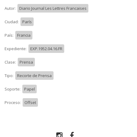
Autor:
Diario Journal Les Lettres Francaises
Ciudad:
París
País:
Francia
Expediente:
EXP.1952.04.16.FR
Clase:
Prensa
Tipo:
Recorte de Prensa
Soporte:
Papel
Proceso:
Offset