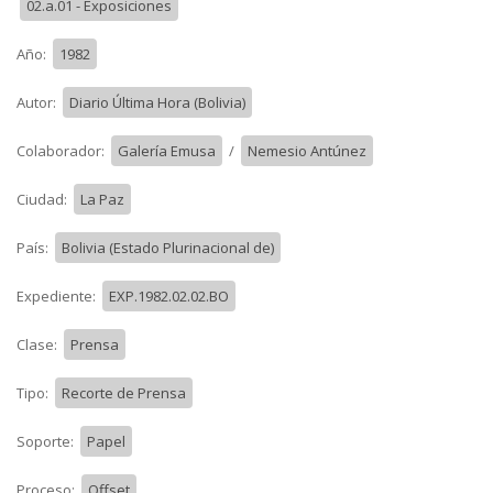
02.a.01 - Exposiciones
Año:
1982
Autor:
Diario Última Hora (Bolivia)
Colaborador:
Galería Emusa
/
Nemesio Antúnez
Ciudad:
La Paz
País:
Bolivia (Estado Plurinacional de)
Expediente:
EXP.1982.02.02.BO
Clase:
Prensa
Tipo:
Recorte de Prensa
Soporte:
Papel
Proceso:
Offset