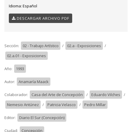
Idioma:
Español
DESCARGAR ARCHIVO PDF
Sección:
02 - Trabajo Artístico
/
02.a - Exposiciones
/
02.a.01 - Exposiciones
Año:
1993
Autor:
Anamaría Maack
Colaborador:
Casa del Arte de Concepción
/
Eduardo Vilches
/
Nemesio Antúnez
/
Patricia Velasco
/
Pedro Millar
Editor:
Diario El Sur (Concepción)
Ciudad:
Concepción