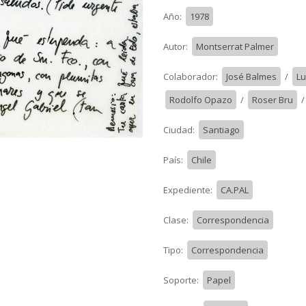
Año:
1978
Autor:
Montserrat Palmer
Colaborador:
José Balmes
/
L
Rodolfo Opazo
/
Roser Bru
Ciudad:
Santiago
País:
Chile
Expediente:
CA.PAL
Clase:
Correspondencia
Tipo:
Correspondencia
Soporte:
Papel