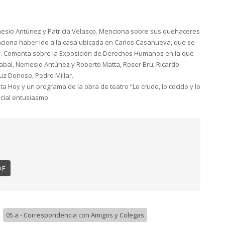
esio Antúnez y Patricia Velasco. Menciona sobre sus quehaceres
nciona haber ido a la casa ubicada en Carlos Casanueva, que se
ar. Comenta sobre la Exposición de Derechos Humanos en la que
zabal, Nemesio Antúnez y Roberto Matta, Roser Bru, Ricardo
z Donoso, Pedro Millar.
ta Hoy y un programa de la obra de teatro “Lo crudo, lo cocido y lo
ecial entusiasmo.
DF
/
05.a - Correspondencia con Amigos y Colegas