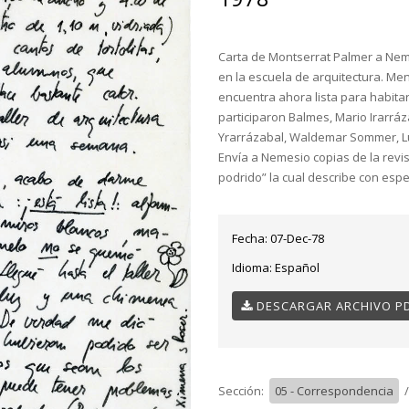
Carta de Montserrat Palmer a Nem
en la escuela de arquitectura. Me
encuentra ahora lista para habit
participaron Balmes, Mario Irarrá
Yrarrázabal, Waldemar Sommer, Lu
Envía a Nemesio copias de la revis
podrido” la cual describe con esp
Fecha:
07-Dec-78
Idioma:
Español
DESCARGAR ARCHIVO P
Sección:
05 - Correspondencia