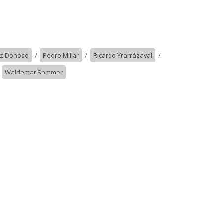
uz Donoso
/
Pedro Millar
/
Ricardo Yrarrázaval
/
/
Waldemar Sommer