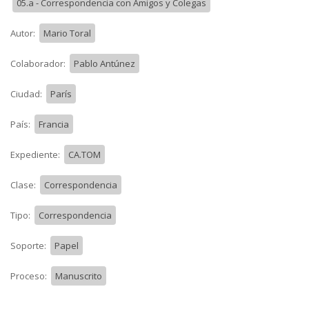
05.a - Correspondencia con Amigos y Colegas
Autor:
Mario Toral
Colaborador:
Pablo Antúnez
Ciudad:
París
País:
Francia
Expediente:
CA.TOM
Clase:
Correspondencia
Tipo:
Correspondencia
Soporte:
Papel
Proceso:
Manuscrito