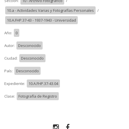
Sección:
10 - Archivo Fotográfico
/
10.a - Actividades Varias y Fotografías Personales
/
10.A.FHP.37-43 - 1937-1943 - Universidad
Año:
0
Autor:
Desconocido
Ciudad:
Desconocido
País:
Desconocido
Expediente:
10.A.FHP.37-43.04
Clase:
Fotografía de Registro