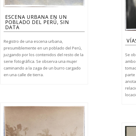
ESCENA URBANA EN UN
POBLADO DEL PERÚ, SIN
DATA
VÍA
Registro de una escena urbana,
presumiblemente en un poblado del Perú,
Se ob
juzgando por los contenidos del resto de la
ambos
serie fotográfica. Se observa una mujer
tomad
caminando a la zaga de un burro cargado
parte 
en una calle de tierra.
anota
relac
locaci