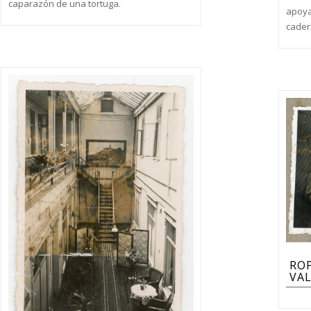
caparazón de una tortuga.
apoya
cader
RO
VAL