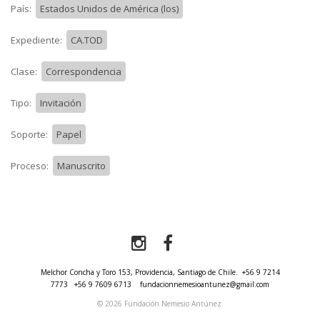
País:
Estados Unidos de América (los)
Expediente:
CA.TOD
Clase:
Correspondencia
Tipo:
Invitación
Soporte:
Papel
Proceso:
Manuscrito
Melchor Concha y Toro 153, Providencia, Santiago de Chile.
+56 9 7214
7773
+56 9 7609 6713
fundacionnemesioantunez@gmail.com
© 2026 Fundación Nemesio Antúnez.