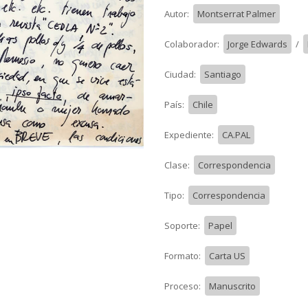
Autor:
Montserrat Palmer
Colaborador:
Jorge Edwards
/
Ciudad:
Santiago
País:
Chile
Expediente:
CA.PAL
Clase:
Correspondencia
Tipo:
Correspondencia
Soporte:
Papel
Formato:
Carta US
Proceso:
Manuscrito