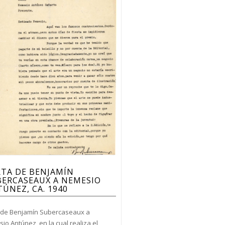
RTA DE BENJAMÍN
BERCASEAUX A NEMESIO
ÚNEZ, CA. 1940
 de Benjamín Subercaseaux a
io Antúnez, en la cual realiza el