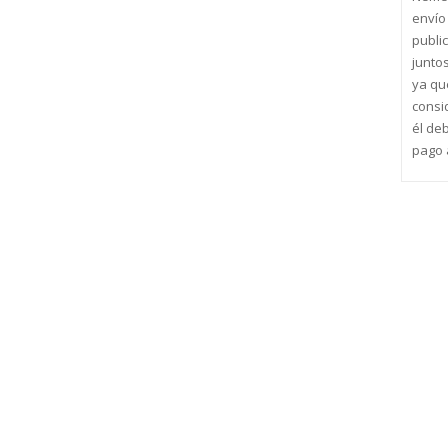
envío
publi
junto
ya qu
consi
él de
pago a