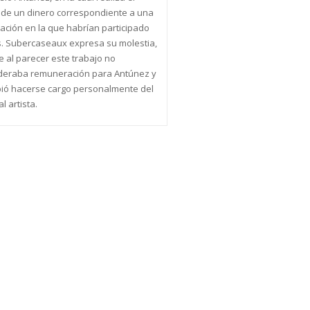
 de un dinero correspondiente a una
cación en la que habrían participado
s. Subercaseaux expresa su molestia,
e al parecer este trabajo no
deraba remuneración para Antúnez y
bió hacerse cargo personalmente del
l artista.