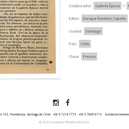
Colaborador:
Galería Época
/
Editor:
Enrique Ramírez Capello
Ciudad:
Santiago
País:
Chile
Clase:
Prensa
o 153, Providencia, Santiago de Chile.
+56 9 7214 7773
+56 9 7609 6713
fundacionnemesi
© 2026 Fundación Nemesio Antúnez.