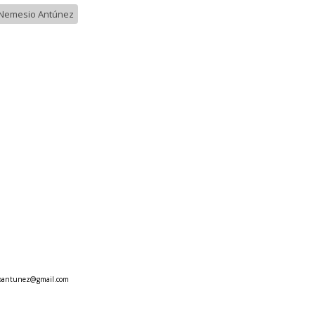
Nemesio Antúnez
oantunez@gmail.com