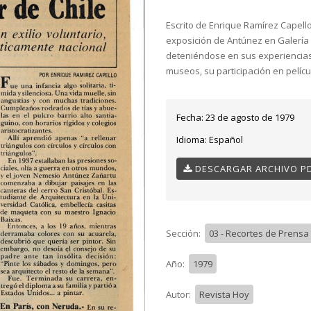
Escrito de Enrique Ramírez Capell
exposición de Antúnez en Galería Ép
deteniéndose en sus experiencias
museos, su participación en películ
Fecha:
23 de agosto de 1979
Idioma:
Español
DESCARGAR ARCHIVO P
Sección:
03 - Recortes de Prensa
Año:
1979
Autor:
Revista Hoy