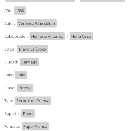
Año:
1990
Autor:
Verónica Waissbluth
Colaborador:
Nemesio Antúnez
/
Nena Ossa
Editor:
Diario La Época
Ciudad:
Santiago
País:
Chile
Clase:
Prensa
Tipo:
Recorte de Prensa
Soporte:
Papel
Formato:
Papel Prensa