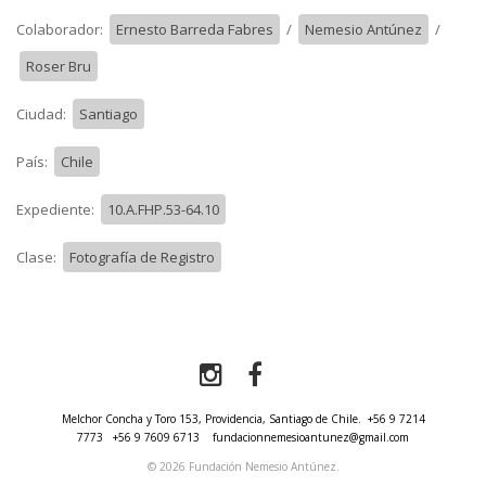
Colaborador:
Ernesto Barreda Fabres
/
Nemesio Antúnez
/
Roser Bru
Ciudad:
Santiago
País:
Chile
Expediente:
10.A.FHP.53-64.10
Clase:
Fotografía de Registro
Melchor Concha y Toro 153, Providencia, Santiago de Chile.
+56 9 7214
7773
+56 9 7609 6713
fundacionnemesioantunez@gmail.com
© 2026 Fundación Nemesio Antúnez.