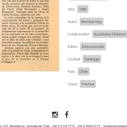
Año:
1985
Autor:
Revista Hoy
Colaborador:
Academia Chilena d
Editor:
Desconocido
Ciudad:
Santiago
País:
Chile
Clase:
Prensa
o 153, Providencia, Santiago de Chile.
+56 9 7214 7773
+56 9 7609 6713
fundacionnemesi