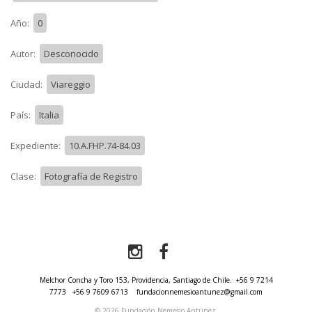
Año:
0
Autor:
Desconocido
Ciudad:
Viareggio
País:
Italia
Expediente:
10.A.FHP.74-84.03
Clase:
Fotografía de Registro
Melchor Concha y Toro 153, Providencia, Santiago de Chile.
+56 9 7214
7773
+56 9 7609 6713
fundacionnemesioantunez@gmail.com
© 2026 Fundación Nemesio Antúnez.