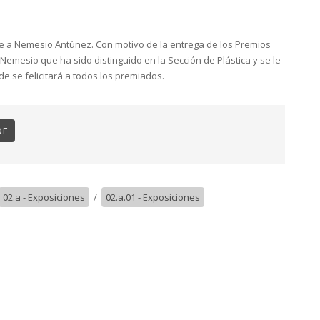
Arte a Nemesio Antúnez. Con motivo de la entrega de los Premios
 Nemesio que ha sido distinguido en la Sección de Plástica y se le
nde se felicitará a todos los premiados.
DF
02.a - Exposiciones
/
02.a.01 - Exposiciones