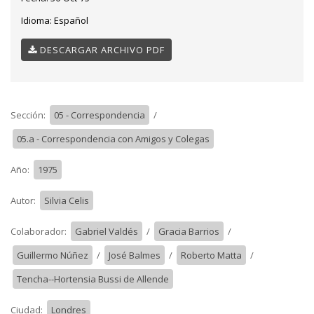
Idioma:
Español
DESCARGAR ARCHIVO PDF
Sección:
05 - Correspondencia
/
05.a - Correspondencia con Amigos y Colegas
Año:
1975
Autor:
Silvia Celis
Colaborador:
Gabriel Valdés
/
Gracia Barrios
/
Guillermo Núñez
/
José Balmes
/
Roberto Matta
/
Tencha--Hortensia Bussi de Allende
Ciudad:
Londres