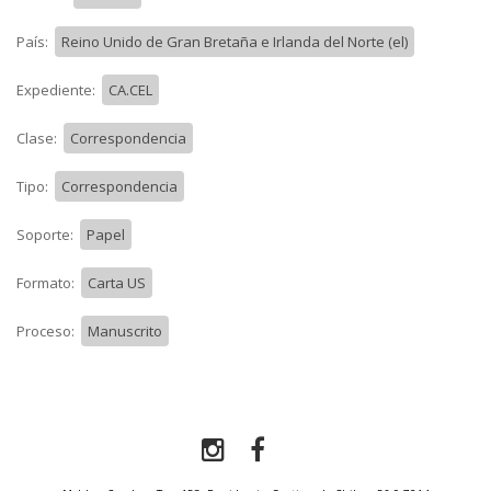
País:
Reino Unido de Gran Bretaña e Irlanda del Norte (el)
Expediente:
CA.CEL
Clase:
Correspondencia
Tipo:
Correspondencia
Soporte:
Papel
Formato:
Carta US
Proceso:
Manuscrito