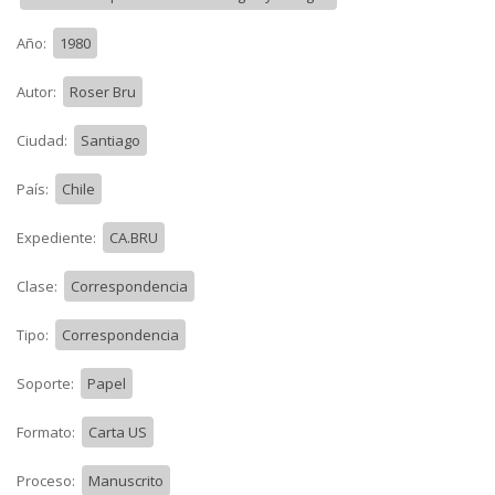
Año:
1980
Autor:
Roser Bru
Ciudad:
Santiago
País:
Chile
Expediente:
CA.BRU
Clase:
Correspondencia
Tipo:
Correspondencia
Soporte:
Papel
Formato:
Carta US
Proceso:
Manuscrito