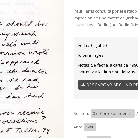
Paul Harris consulta por el estado
impresión de una matriz de grabad
sus visitas a Berlín (incl. Berlín Orie
Fecha:
09-Jul-90
Idioma:
Inglés
Notas:
Se fecha la carta ca. 199
Antúnez a la dirección del Muse
DESCARGAR ARCHIVO P
Sección:
05 - Correspondencia
Año:
1990