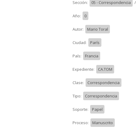
Sección:
05 - Correspondencia
Año:
0
Autor:
Mario Toral
Ciudad:
París
País:
Francia
Expediente:
CA.TOM
Clase:
Correspondencia
Tipo:
Correspondencia
Soporte:
Papel
Proceso:
Manuscrito