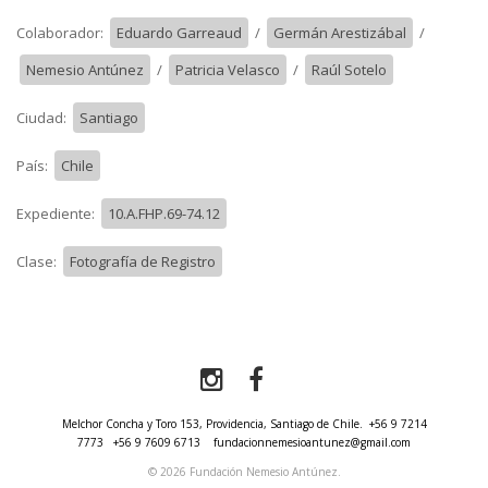
Colaborador:
Eduardo Garreaud
/
Germán Arestizábal
/
Nemesio Antúnez
/
Patricia Velasco
/
Raúl Sotelo
Ciudad:
Santiago
País:
Chile
Expediente:
10.A.FHP.69-74.12
Clase:
Fotografía de Registro
Melchor Concha y Toro 153, Providencia, Santiago de Chile.
+56 9 7214
7773
+56 9 7609 6713
fundacionnemesioantunez@gmail.com
© 2026 Fundación Nemesio Antúnez.