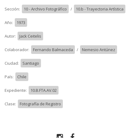
Sección:
10 - Archivo Fotográfico
/
10.b - Trayectoria Artística
Año:
1973
Autor:
Jack Ceitelis
Colaborador:
Fernando Balmaceda
/
Nemesio Antúnez
Ciudad:
Santiago
País:
Chile
Expediente:
10.B.FTA.AV.02
Clase:
Fotografía de Registro