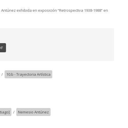
 Antúnez exhibida en exposición “Retrospectiva 1938-1988” en
DF
/
10.b - Trayectoria Artística
tiago]
/
Nemesio Antúnez