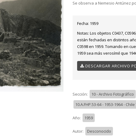
Se observa a Nemesio Antúnez po
Fecha:
1959
Notas:
Los objetos C0437, C0596
están fechadas en distintos año
C0598 en 1959. Tomando en cue
1959 sea más verosímil que 194
DESCARGAR ARCHIVO P
Sección:
10 - Archivo Fotográfico
10.A.FHP.53-64 - 1953-1964 - Chile
Año:
1959
Autor:
Desconocido