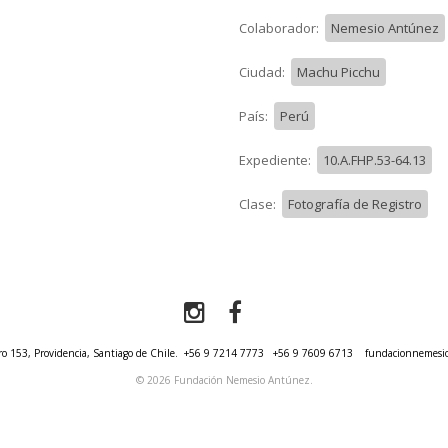
Colaborador:
Nemesio Antúnez
Ciudad:
Machu Picchu
País:
Perú
Expediente:
10.A.FHP.53-64.13
Clase:
Fotografía de Registro
o 153, Providencia, Santiago de Chile.
+56 9 7214 7773
+56 9 7609 6713
fundacionnemesi
© 2026 Fundación Nemesio Antúnez.