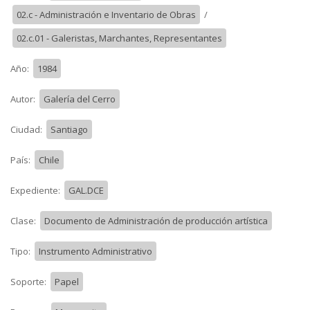
02.c - Administración e Inventario de Obras
/
02.c.01 - Galeristas, Marchantes, Representantes
Año:
1984
Autor:
Galería del Cerro
Ciudad:
Santiago
País:
Chile
Expediente:
GAL.DCE
Clase:
Documento de Administración de producción artística
Tipo:
Instrumento Administrativo
Soporte:
Papel