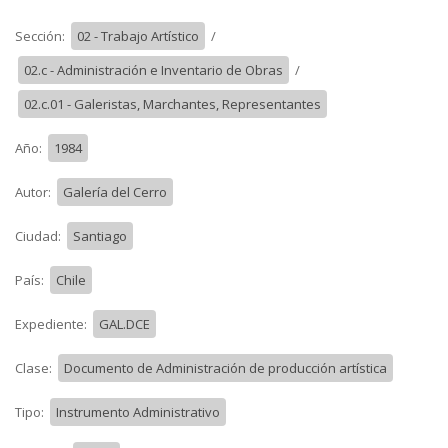
Sección:
02 - Trabajo Artístico
/
02.c - Administración e Inventario de Obras
/
02.c.01 - Galeristas, Marchantes, Representantes
Año:
1984
Autor:
Galería del Cerro
Ciudad:
Santiago
País:
Chile
Expediente:
GAL.DCE
Clase:
Documento de Administración de producción artística
Tipo:
Instrumento Administrativo