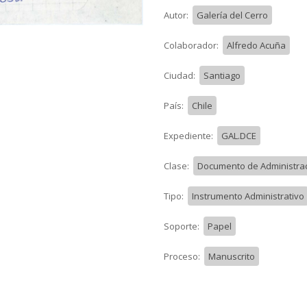
Autor:
Galería del Cerro
Colaborador:
Alfredo Acuña
Ciudad:
Santiago
País:
Chile
Expediente:
GAL.DCE
Clase:
Documento de Administraci
Tipo:
Instrumento Administrativo
Soporte:
Papel
Proceso:
Manuscrito