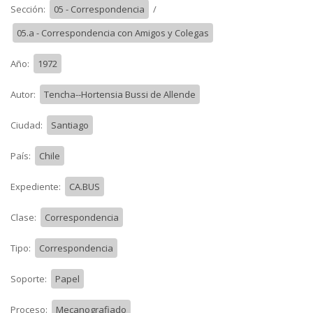
Sección:
05 - Correspondencia
/
05.a - Correspondencia con Amigos y Colegas
Año:
1972
Autor:
Tencha--Hortensia Bussi de Allende
Ciudad:
Santiago
País:
Chile
Expediente:
CA.BUS
Clase:
Correspondencia
Tipo:
Correspondencia
Soporte:
Papel
Proceso:
Mecanografiado