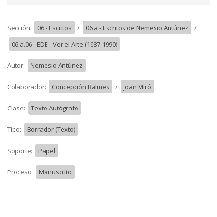
Sección:
06 - Escritos
/
06.a - Escritos de Nemesio Antúnez
/
06.a.06 - EDE - Ver el Arte (1987-1990)
Autor:
Nemesio Antúnez
Colaborador:
Concepción Balmes
/
Joan Miró
Clase:
Texto Autógrafo
Tipo:
Borrador (Texto)
Soporte:
Papel
Proceso:
Manuscrito