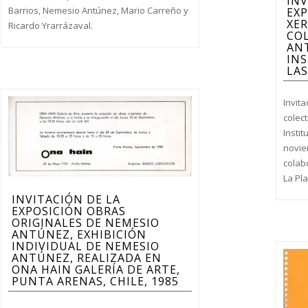
INV
Barrios, Nemesio Antúnez, Mario Carreño y
EXP
XER
Ricardo Yrarrázaval.
CO
ANT
IN
LAS
Invita
colect
Instit
novie
colab
La Pla
INVITACIÓN DE LA
EXPOSICIÓN OBRAS
ORIGINALES DE NEMESIO
ANTÚNEZ, EXHIBICIÓN
INDIVIDUAL DE NEMESIO
ANTÚNEZ, REALIZADA EN
ONA HAIN GALERÍA DE ARTE,
PUNTA ARENAS, CHILE, 1985