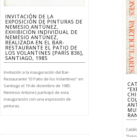
INVITACIÓN DE LA
EXPOSICIÓN DE PINTURAS DE
NEMESIO ANTÚNEZ,
EXHIBICIÓN INDIVIDUAL DE
NEMESIO ANTÚNEZ,
REALIZADA EN EL BAR-
RESTAURANTE EL PATIO DE
LOS VOLANTINES [PARÍS 836],
SANTIAGO, 1985
Invitación a la inauguración del Bar-
Restaurante “El Patio de los Volantines” en
CAT
Santiago el 19 de diciembre de 1985.
“EX
Nemesio Antúnez participó de esta
CHI
inauguración con una exposición de
CO
ANT
pinturas.
MU
RAN
Catálo
“Expos