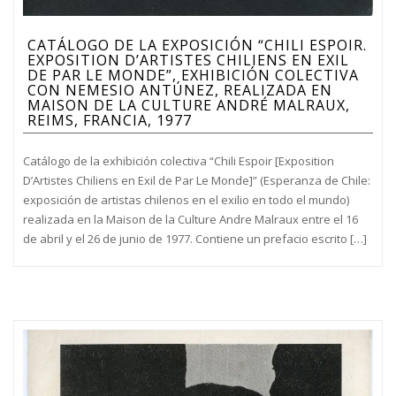
CATÁLOGO DE LA EXPOSICIÓN “CHILI ESPOIR.
EXPOSITION D’ARTISTES CHILIENS EN EXIL
DE PAR LE MONDE”, EXHIBICIÓN COLECTIVA
CON NEMESIO ANTÚNEZ, REALIZADA EN
MAISON DE LA CULTURE ANDRÉ MALRAUX,
REIMS, FRANCIA, 1977
Catálogo de la exhibición colectiva “Chili Espoir [Exposition
D’Artistes Chiliens en Exil de Par Le Monde]” (Esperanza de Chile:
exposición de artistas chilenos en el exilio en todo el mundo)
realizada en la Maison de la Culture Andre Malraux entre el 16
de abril y el 26 de junio de 1977. Contiene un prefacio escrito […]