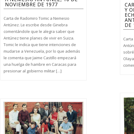
NOVIEMBRE DE 1977
CA
Y O
EC
Carta de Radomiro Tomic a Nemesio
ANT
DE 
Antúnez. Le escribe desde Ginebra
comentándole que le alegra saber que
Antúnez tiene planes de vivir en Suiza.
Carta
Tomic le indica que tiene intenciones de
Antún
mudarse a Venezuela, por lo que además
sobré
le comenta que Jaime Castillo empezará
Olaya
una huelga de hambre en Caracas para
comen
presionar al gobierno militar […]