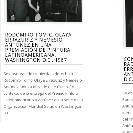
RODOMIRO TOMIC, OLAYA
ERRÁZURIZ Y NEMESIO
ANTÚNEZ EN UNA
PREMIACIÓN DE PINTURA
LATINOAMERICANA,
CO
WASHINGTON D.C., 1967
RA
ERR
Se observan de izquierda a derecha a
AN
D.C
Rodomiro Tomic, Olaya Errázuriz y Nemesio
Antúnez junto a obra de este último. En
Se ob
contexto de la entrega del Premio Pintura
Rodom
Latinoamericana a Antúnez en la sede de la
Antún
Organización Mundial Salud en Washington
identi
D.C.
del P
Antún
Mundi