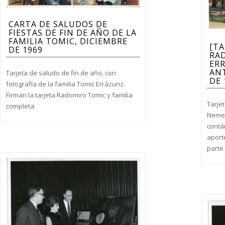
CARTA DE SALUDOS DE
FIESTAS DE FIN DE AÑO DE LA
FAMILIA TOMIC, DICIEMBRE
[TA
DE 1969
RA
ERR
ANT
Tarjeta de saludo de fin de año, con
DE 
fotografía de la familia Tomic Errázuriz.
Firman la tarjeta Radomiro Tomic y familia
Tarje
completa.
Nemes
contá
aport
parte 