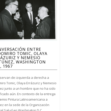
NVERSACIÓN ENTRE
DOMIRO TOMIC, OLAYA
ÁZURIZ Y NEMESIO
TÚNEZ, WASHINGTON
., 1967
servan de izquierda a derecha a
iro Tomic, Olaya Errázuriz y Nemesio
ez junto a un hombre que no ha sido
ficado aún. En contexto de la entrega
remio Pintura Latinoamericana a
ez en la sede de la Organización
al Salud en Washington D.C.