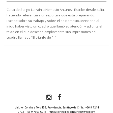
Carta de Sergio Larraín a Nemesio Antúnez. Escribe desde Italia,
haciendo referencia a un reportaje que está preparando.
Escribe sobre su trabajo y sobre el de Nemesio. Menciona al
inicio haber visto un cuadro que llamó su atención y adjunta el
texto en el que describe ampliamente sus impresiones del
cuadro llamado “El triunfo de […]
Melchor Concha y Toro 153, Providencia, Santiago de Chile.
+56 9 7214
7773
+56 9 7609 6713
fundacionnemesioantunez@gmail.com