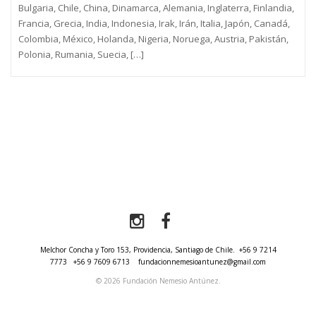
Bulgaria, Chile, China, Dinamarca, Alemania, Inglaterra, Finlandia,
Francia, Grecia, India, Indonesia, Irak, Irán, Italia, Japón, Canadá,
Colombia, México, Holanda, Nigeria, Noruega, Austria, Pakistán,
Polonia, Rumania, Suecia, […]
Melchor Concha y Toro 153, Providencia, Santiago de Chile.
+56 9 7214
7773
+56 9 7609 6713
fundacionnemesioantunez@gmail.com
© 2026 Fundación Nemesio Antúnez.