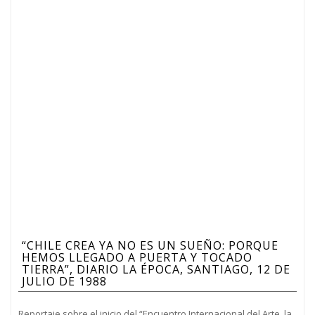
“CHILE CREA YA NO ES UN SUEÑO: PORQUE
HEMOS LLEGADO A PUERTA Y TOCADO
TIERRA”, DIARIO LA ÉPOCA, SANTIAGO, 12 DE
JULIO DE 1988
Reportaje sobre el inicio del “Encuentro Internacional del Arte, la