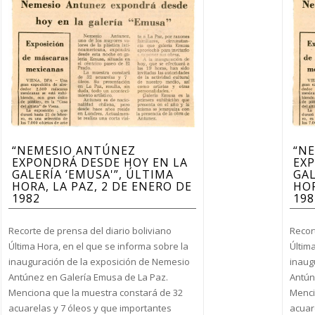
“NEMESIO ANTÚNEZ
“N
EXPONDRÁ DESDE HOY EN LA
EXP
GALERÍA ‘EMUSA'”, ÚLTIMA
GAL
HORA, LA PAZ, 2 DE ENERO DE
HOR
1982
198
Recorte de prensa del diario boliviano
Recor
Última Hora, en el que se informa sobre la
Últim
inauguración de la exposición de Nemesio
inaug
Antúnez en Galería Emusa de La Paz.
Antún
Menciona que la muestra constará de 32
Menci
acuarelas y 7 óleos y que importantes
acuar