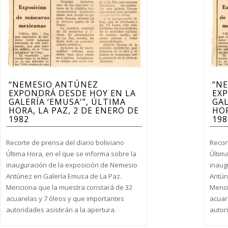
“NEMESIO ANTÚNEZ
“N
EXPONDRÁ DESDE HOY EN LA
EXP
GALERÍA ‘EMUSA'”, ÚLTIMA
GAL
HORA, LA PAZ, 2 DE ENERO DE
HOR
1982
198
Recorte de prensa del diario boliviano
Recor
Última Hora, en el que se informa sobre la
Últim
inauguración de la exposición de Nemesio
inaug
Antúnez en Galería Emusa de La Paz.
Antún
Menciona que la muestra constará de 32
Menci
acuarelas y 7 óleos y que importantes
acuar
autoridades asistirán a la apertura.
autori