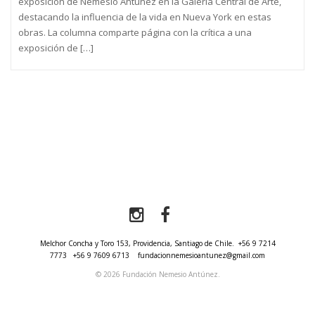
exposición de Nemesio Antúnez en la Galería Central de Arte,
destacando la influencia de la vida en Nueva York en estas
obras. La columna comparte página con la crítica a una
exposición de […]
Melchor Concha y Toro 153, Providencia, Santiago de Chile.
+56 9 7214
7773
+56 9 7609 6713
fundacionnemesioantunez@gmail.com
© 2026 Fundación Nemesio Antúnez.