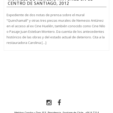
CENTRO DE SANTIAGO, 2012
Expediente de dos notas de prensa sobre el mural
“Quinchamalí” y otras tres piezas murales de Nemesio Antúnez
en el acceso al ex Cine Huelén, también conocido como Cine Nilo
o Pasaje Juan Esteban Montero. Da cuenta de los antecedentes
históricos de las obras y del estado actual de deterioro. Cita a la
restauradora Carolina […]
Melchor Concha y Toro 153, Providencia, Santiago de Chile.
+56 9 7214