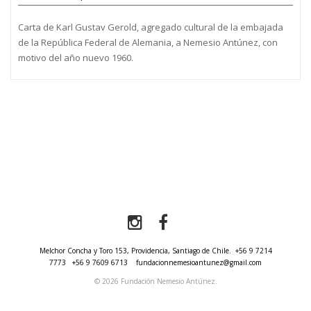
Carta de Karl Gustav Gerold, agregado cultural de la embajada
de la República Federal de Alemania, a Nemesio Antúnez, con
motivo del año nuevo 1960.
Melchor Concha y Toro 153, Providencia, Santiago de Chile.
+56 9 7214
7773
+56 9 7609 6713
fundacionnemesioantunez@gmail.com
© 2026 Fundación Nemesio Antúnez.