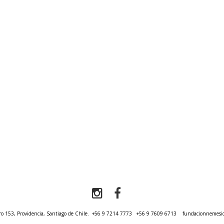
o 153, Providencia, Santiago de Chile.
+56 9 7214 7773
+56 9 7609 6713
fundacionnemesi